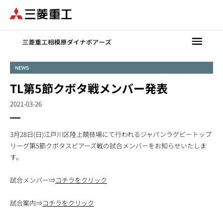
メ
イ
ン
コ
ン
テ
NEWS
ン
TL第5節クボタ戦メンバー発表
ツ
に
2021-03-26
移
動
3月28日(日)江戸川区陸上競技場にて行われるジャパンラグビートップ
リーグ第5節クボタスピアーズ戦の試合メンバーをお知らせいたしま
す。
試合メンバー⇒
コチラをクリック
試合案内⇒
コチラをクリック