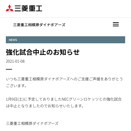
メ
イ
ン
コ
ン
テ
NEWS
ン
強化試合中止のお知らせ
ツ
に
2021-01-08
移
動
いつも三菱重工相模原ダイナボアーズへのご支援ご声援をありがとう
ございます。
1月9日(土)に予定しておりましたNECグリーンロケッツとの強化試合
は中止となりましたのでお知らせいたします。
三菱重工相模原ダイナボアーズ