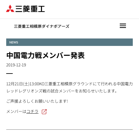
メ
イ
ン
コ
ン
テ
NEWS
ン
中国電力戦メンバー発表
ツ
に
2019-12-19
移
動
12月21日(土)13:00KO三菱重工相模原グラウンドにて行われる中国電力
レッドレグリオンズ戦の試合メンバーをお知らせいたします。
ご声援よろしくお願いいたします!
メンバーは
コチラ