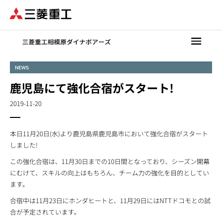
メ
イ
ン
コ
ン
テ
NEWS
ン
鹿児島にて強化合宿がスタート!
ツ
に
2019-11-20
移
動
本日11月20日(水)より鹿児島県鹿児島市において強化合宿がスタート
しました!
この強化合宿は、11月30日までの10日間となっており、シーズン開幕
にむけて、スキルの向上はもちろん、チーム力の強化を目的としてい
ます。
合宿中は11月23日にホンダヒートと、11月29日にはNTTドコモとの試
合が予定されています。