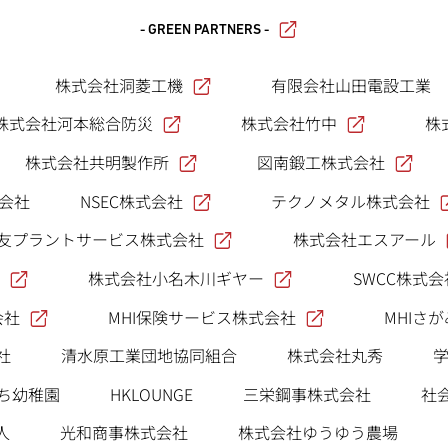
- GREEN PARTNERS -
株式会社洞菱工機
有限会社山田電設工業
株式会社河本総合防災
株式会社竹中
株
株式会社共明製作所
図南鍛工株式会社
NSEC株式会社
テクノメタル株式会社
式会社
友プラントサービス株式会社
株式会社エスアール
株式会社小名木川ギヤー
SWCC株式会
会社
MHI保険サービス株式会社
MHIさ
社
清水原工業団地協同組合
株式会社丸秀
ち幼稚園
HKLOUNGE
三栄鋼事株式会社
社
人
光和商事株式会社
株式会社ゆうゆう農場