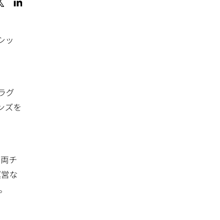
シッ
ラグ
ンズを
、両チ
運営な
。