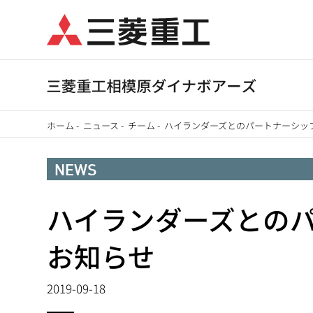
メ
イ
ン
コ
ン
テ
ホーム
-
ニュース
-
チーム
-
ハイランダーズとのパートナーシッ
ン
パ
ツ
NEWS
に
ン
移
ハイランダーズとの
く
動
ず
お知らせ
2019-09-18