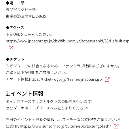
◆場 所
秩父宮ラグビー場
東京都港区北青山2-8-35
◆アクセス
下記URLをご参考ください。
https://www.jpnsport.go.jp/chichibunomiya/access/tabid/63/Default.as
◆チケット
※ビジターでの試合となるため、ファンクラブ特典はございません。
ご購入は下記URLをご参照ください。
チケット情報:
https://ticket-rugby.jp/team/dynaboars.jsp
2.イベント情報
ダイナボアーズオリジナルグッズの販売を行います!
ぜひダイナボアーズブースへお立ちよりください!
当日のイベント・飲食の情報はホストチーム公式HPをご覧ください!
公式HP:
https://www.suntory.co.jp/culture-sports/sungoliath/