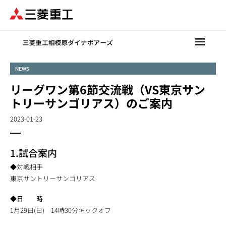
メ
イ
ン
コ
ン
テ
NEWS
ン
リーグワン第6節交流戦（VS東京サン
ツ
に
トリーサンゴリアス）のご案内
移
2023-01-23
動
1.試合案内
◆対戦相手
東京サントリーサンゴリアス
◆日 時
1月29日(日) 14時30分キックオフ