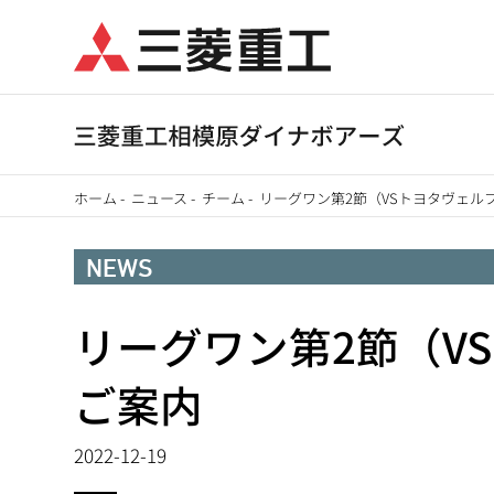
メ
イ
ン
コ
ン
テ
ホーム
-
ニュース
-
チーム
-
リーグワン第2節（VSトヨタヴェル
ン
パ
ツ
NEWS
に
ン
移
リーグワン第2節（V
く
動
ず
ご案内
2022-12-19