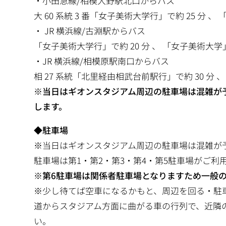
・小田急線/相模大野駅北口からバス
大 60 系統 3 番「女子美術大学行」で約 25 分 、
・ JR 横浜線/古淵駅からバス
「女子美術大学行」で約 20 分 、 「女子美術大学」
・JR 横浜線/相模原駅南口からバス
相 27 系統「北里経由相武台前駅行」で約 30 分 、
※
当日はギオンスタジアム周辺の駐車場は混雑が
します。
◆駐車場
※当日はギオンスタジアム周辺の駐車場は混雑が
駐車場は第1・第2・第3・第4・第5駐車場がご利
※
第6駐車場は関係者駐車場となりますため一般
※少し待てば空車になるかもと、周辺を回る・駐
道からスタジアム方面に曲がる車の行列で、近隣
い。