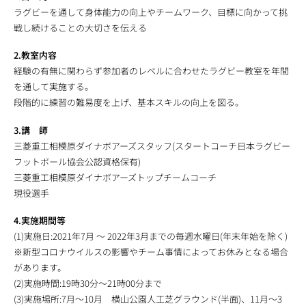
ラグビーを通して身体能力の向上やチームワーク、目標に向かって挑
戦し続けることの大切さを伝える
2.教室内容
経験の有無に関わらず参加者のレベルに合わせたラグビー教室を年間
を通して実施する。
段階的に練習の難易度を上げ、基本スキルの向上を図る。
3.講 師
三菱重工相模原ダイナボアーズスタッフ(スタートコーチ日本ラグビー
フットボール協会公認資格保有)
三菱重工相模原ダイナボアーズトップチームコーチ
現役選手
4.実施期間等
(1)実施日:2021年7月 ～ 2022年3月までの毎週水曜日(年末年始を除く)
※新型コロナウイルスの影響やチーム事情によってお休みとなる場合
があります。
(2)実施時間:19時30分～21時00分まで
(3)実施場所:7月～10月 横山公園人工芝グラウンド(半面)、11月～3