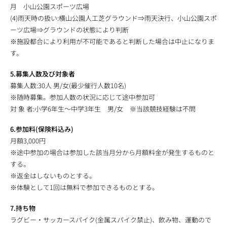
月 小山公園スポーツ広場
(4)雨天時の扱い:横山公園人工芝グラウンド⇒雨天決行、小山公園スポ
ーツ広場⇒グラウンドの状態により判断
※施設都合により利用が不可能であると判断した場合は中止になりま
す。
5.募集人数及び対象者
募集人数:30人 男/女(最少催行人数10名)
※随時募集。参加人数の状況に応じて途中参加可
対 象 者:小学6年生～中学3年生 男/女 ※当該競技経験は不問
6.参加料(保険料込み)
月額3,000円
※途中参加の場合は参加した該当月分から月額料金が発生するものと
する。
※返金はしないものとする。
※体験として1回は無料で参加できるものとする。
7.持ち物
ラグビー・サッカースパイク(金属スパイク禁止)、飲み物、運動ので