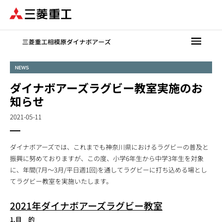
メ
イ
ン
コ
ン
テ
NEWS
ン
ダイナボアーズラグビー教室実施のお
ツ
に
知らせ
移
2021-05-11
動
ダイナボアーズでは、これまでも神奈川県におけるラグビーの普及と
振興に努めておりますが、この度、小学6年生から中学3年生を対象
に、年間(7月～3月/平日週1回)を通してラグビーに打ち込める場とし
てラグビー教室を実施いたします。
2021年ダイナボアーズラグビー教室
1.目 的