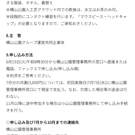
きる服装、タオル、着替え
※横山公園人工芝グラウンド内での飲食は、水又はお茶のみ可。
※段階的にコンタクト練習を行います。「マウスピース・ヘッドキャ
ップ」が必要となりますので、ご承知おきください。
8.主 管
横山公園グループ運営共同企業体
9.申し込み方法
6月15日(火)午前8時30分から横山公園管理事務所の窓口へ直接または
電話、ファックスで申し込み(申し込み順)
※別添をご参考ください。
7月分の月謝(3,000円)については、初回実施日(7月7日(水))に横山公園
管理事務所窓口にて現金で支払う。なお、欠席した場合等の返金は行
わない。
11月以降に途中参加する場合は小山公園管理事務所にて申し込み手続
きを行う。
◇申し込み及び7月から10月までの連絡先
横山公園管理事務所