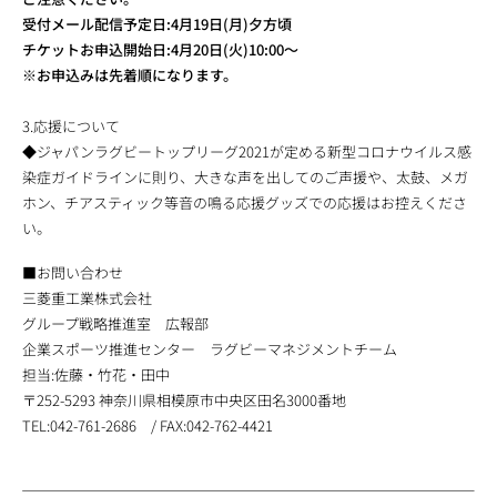
受付メール配信予定日:4月19日(月)夕方頃
チケットお申込開始日:4月20日(火)10:00～
※お申込みは先着順になります。
3.応援について
◆ジャパンラグビートップリーグ2021が定める新型コロナウイルス感
染症ガイドラインに則り、大きな声を出してのご声援や、太鼓、メガ
ホン、チアスティック等音の鳴る応援グッズでの応援はお控えくださ
い。
■お問い合わせ
三菱重工業株式会社
グループ戦略推進室 広報部
企業スポーツ推進センター ラグビーマネジメントチーム
担当:佐藤・竹花・田中
〒252-5293 神奈川県相模原市中央区田名3000番地
TEL:042-761-2686 / FAX:042-762-4421