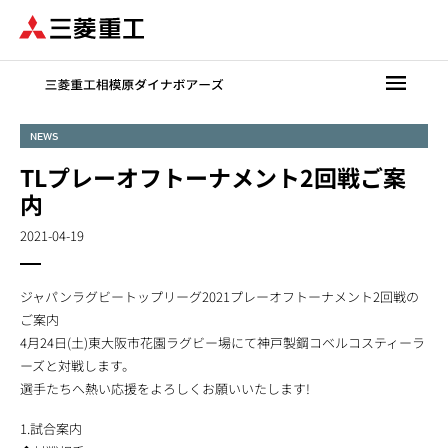
メ
イ
ン
コ
ン
テ
NEWS
ン
TLプレーオフトーナメント2回戦ご案
ツ
に
内
移
2021-04-19
動
ジャパンラグビートップリーグ2021プレーオフトーナメント2回戦の
ご案内
4月24日(土)東大阪市花園ラグビー場にて神戸製鋼コベルコスティーラ
ーズと対戦します。
選手たちへ熱い応援をよろしくお願いいたします!
1.試合案内