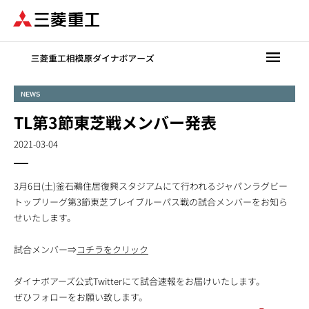
メ
イ
ン
コ
ン
テ
NEWS
ン
TL第3節東芝戦メンバー発表
ツ
に
2021-03-04
移
動
3月6日(土)釜石鵜住居復興スタジアムにて行われるジャパンラグビー
トップリーグ第3節東芝ブレイブルーパス戦の試合メンバーをお知ら
せいたします。
試合メンバー⇒
コチラをクリック
ダイナボアーズ公式Twitterにて試合速報をお届けいたします。
ぜひフォローをお願い致します。