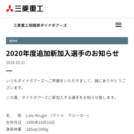
メ
イ
ン
コ
ン
テ
NEWS
ン
2020年度追加新加入選手のお知らせ
ツ
に
2019-10-21
移
動
いつもダイナボアーズへご声援をいただきまして、誠にありがとうご
ざいます。
この度、ダイナボアーズに新加入する選手をお知らせ致します。
名 前 :Latu Kruger (ラトゥ クルーガー)
生年月日 :1995年10月10日
身長体重 :185㎝/100㎏