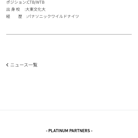
ポジション:CTB/WTB
出 身 校 :大東文化大
経 歴 :パナソニックワイルドナイツ
ニュース一覧
- PLATINUM PARTNERS -