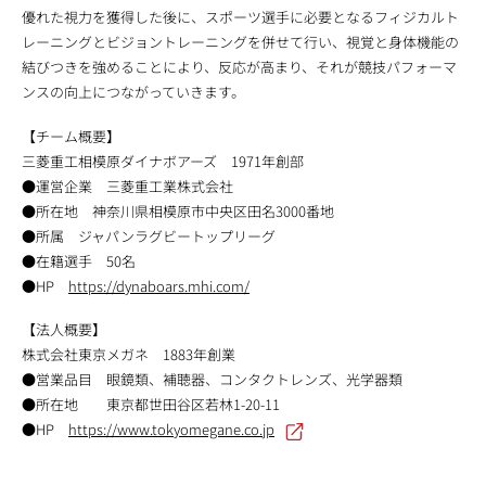
優れた視力を獲得した後に、スポーツ選手に必要となるフィジカルト
レーニングとビジョントレーニングを併せて行い、視覚と身体機能の
結びつきを強めることにより、反応が高まり、それが競技パフォーマ
ンスの向上につながっていきます。
【チーム概要】
三菱重工相模原ダイナボアーズ 1971年創部
●運営企業 三菱重工業株式会社
●所在地 神奈川県相模原市中央区田名3000番地
●所属 ジャパンラグビートップリーグ
●在籍選手 50名
●HP
https://dynaboars.mhi.com/
【法人概要】
株式会社東京メガネ 1883年創業
●営業品目 眼鏡類、補聴器、コンタクトレンズ、光学器類
●所在地 東京都世田谷区若林1-20-11
●HP
https://www.tokyomegane.co.jp