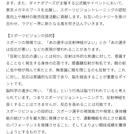
ます。また、ダイナボアーズが主催する公式戦やイベントにおいて、
東京メガネのブースを出展し、スポーツビジョントレーニングの認知
度向上や機材の販売促進活動に貢献します。お互いのシナジーを掛け
合わせ、ラグビー界に新たなる風を吹き込んでいきます。
【スポーツビジョンの目的】
スポーツの現場では、「あの選手は反射神経がよい」とか「あの選手
は反応が悪い」などの表現が使われることがあります。
「反射と反応の違い」とは何か。反射は外的な刺激に対して、意識す
ることなく発生する身体の応答です。膝蓋腱反射が有名です。眼の前
に虫や物が飛んで来たとき、無意識に眼を閉じるのも反射です。これ
に対し、反応は意識的な応答であり、脳を経由することが重要なポイ
ントです。
脳科学の進歩に伴い、「見る」という行為は脳で行われていると考え
られています。つまりスポーツビジョントレーニングで、反射神経を
良くすることはできませんが、反応を高めることは可能です。
スポーツビジョンの目的は、スポーツ選手の視覚能力や視覚と身体機
能の結びつきを最大限に発揮させることで、運動機能を向上させ最高
のパフォーマンスを発揮させること、そしてよりよい競技成績を獲得
しようとするものです。