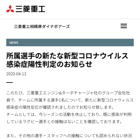
メ
イ
ン
コ
ン
テ
NEWS
ン
所属選手の新たな新型コロナウイルス
ツ
に
感染症陽性判定のお知らせ
移
2020-04-13
動
このたび、三菱重工エンジン&ターボチャージャ社のグループ会社社
員で、チームに所属する選手1名について、新たに新型コロナウィルス
感染症の陽性反応が確認されましたのでお知らせ致します。
チームとしては、今シーズンの活動を休止しており、既に感染が判明
しているラグビー選手との接触はないことを確認しております。
また、その他の選手・スタッフへの接触についても認められない状況