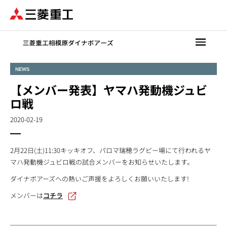
メ
イ
ン
コ
ン
テ
NEWS
ン
【メンバー発表】ヤマハ発動機ジュビ
ツ
に
ロ戦
移
2020-02-19
動
2月22日(土)11:30キッキオフ、パロマ瑞穂ラグビー場にて行われるヤ
マハ発動機ジュビロ戦の試合メンバーをお知らせいたします。
ダイナボアーズへの熱いご声援をよろしくお願いいたします!
メンバーは
コチラ