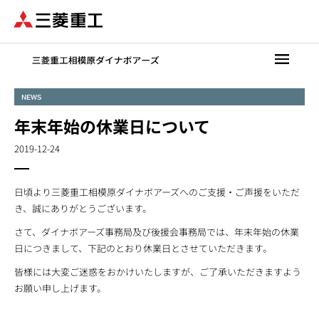
メ
イ
ン
コ
ン
テ
NEWS
ン
年末年始の休業日について
ツ
に
2019-12-24
移
動
日頃より三菱重工相模原ダイナボアーズへのご支援・ご声援をいただ
き、誠にありがとうございます。
さて、ダイナボアーズ事務局及び後援会事務局では、年末年始の休業
日につきまして、下記のとおり休業日とさせていただきます。
皆様には大変ご迷惑をおかけいたしますが、ご了承いただきますよう
お願い申し上げます。