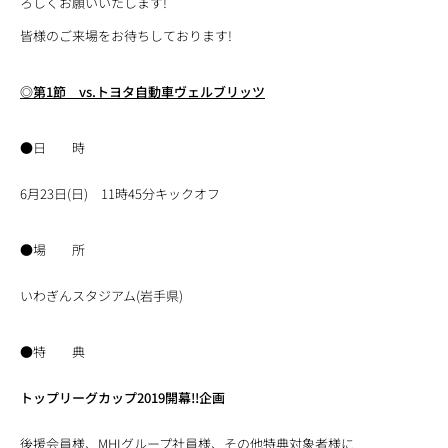
ろしくお願いいたします!
皆様のご来場をお待ちしております!
◎第1節 vs.トヨタ自動車ヴェルブリッツ
●日 時
6月23日(日) 11時45分キックオフ
●場 所
いわぎんスタジアム(岩手県)
●特 典
トップリーグカップ2019開幕!!企画
後援会員様、MHIグループ社員様、その他特典対象者様に