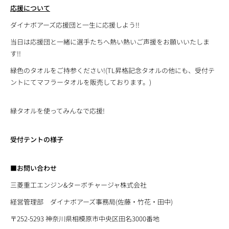
応援について
ダイナボアーズ応援団と一生に応援しよう!!
当日は応援団と一緒に選手たちへ熱い熱いご声援をお願いいたしま
す!!
緑色のタオルをご持参ください!(TL昇格記念タオルの他にも、受付テ
ントにてマフラータオルを販売しております。)
緑タオルを使ってみんなで応援!
受付テントの様子
■お問い合わせ
三菱重工エンジン&ターボチャージャ株式会社
経営管理部 ダイナボアーズ事務局(佐藤・竹花・田中)
〒252-5293 神奈川県相模原市中央区田名3000番地