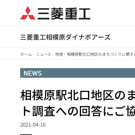
メ
イ
ン
コ
ン
テ
ホーム
-
ニュース
-
地域
-
相模原駅北口地区のまちづくりに関す
ン
パ
ツ
NEWS
に
ン
移
相模原駅北口地区の
く
動
ず
ト調査への回答にご
2021-04-16