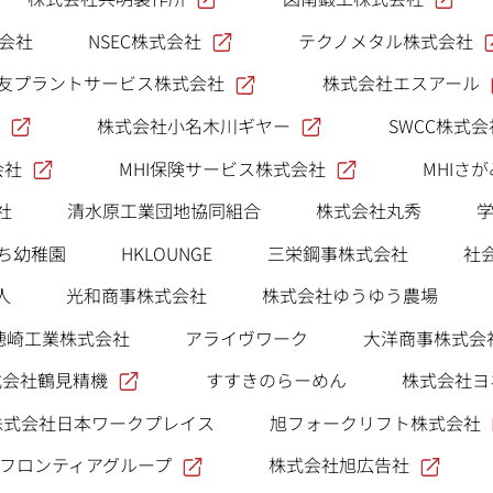
NSEC株式会社
テクノメタル株式会社
式会社
友プラントサービス株式会社
株式会社エスアール
株式会社小名木川ギヤー
SWCC株式会
会社
MHI保険サービス株式会社
MHIさ
社
清水原工業団地協同組合
株式会社丸秀
ち幼稚園
HKLOUNGE
三栄鋼事株式会社
社
人
光和商事株式会社
株式会社ゆうゆう農場
穂崎工業株式会社
アライヴワーク
大洋商事株式会
式会社鶴見精機
すすきのらーめん
株式会社ヨ
旭フォークリフト株式会社
株式会社日本ワークプレイス
フロンティアグループ
株式会社旭広告社