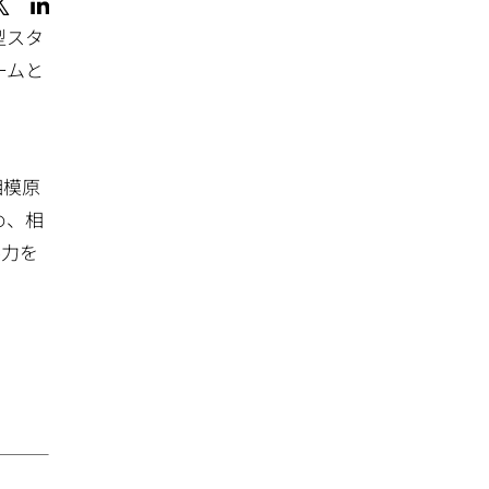
型スタ
ームと
相模原
め、相
協力を