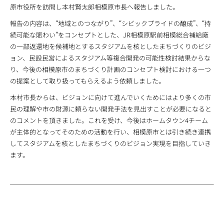
原市役所を訪問し本村賢太郎相模原市長へ報告しました。
報告の内容は、“地域とのつながり”、“シビックプライドの醸成”、“持
続可能な賑わい”をコンセプトとした、JR相模原駅前相模総合補給廠
の一部返還地を候補地とするスタジアムを核としたまちづくりのビジ
ョン、民設民営によるスタジアム等複合開発の可能性検討結果からな
り、今後の相模原市のまちづくり計画のコンセプト検討における一つ
の提案として取り扱ってもらえるよう依頼しました。
本村市長からは、ビジョンに向けて進んでいくためにはより多くの市
民の理解や市の財源に頼らない開発手法を見出すことが必要になると
のコメントを頂きました。これを受け、今後はホームタウン4チーム
が主体的となってそのための活動を行い、相模原市とは引き続き連携
してスタジアムを核としたまちづくりのビジョン実現を目指していき
ます。