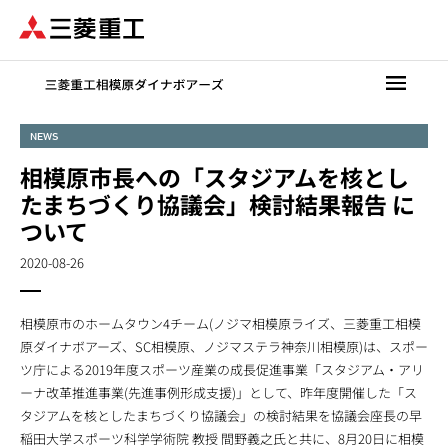
メ
イ
ン
コ
ン
テ
NEWS
ン
相模原市長への「スタジアムを核とし
ツ
に
たまちづくり協議会」検討結果報告 に
移
ついて
動
2020-08-26
相模原市のホームタウン4チーム(ノジマ相模原ライズ、三菱重工相模
原ダイナボアーズ、SC相模原、ノジマステラ神奈川相模原)は、スポー
ツ庁による2019年度スポーツ産業の成長促進事業「スタジアム・アリ
ーナ改革推進事業(先進事例形成支援)」として、昨年度開催した「ス
タジアムを核としたまちづくり協議会」の検討結果を協議会座長の早
稲田大学スポーツ科学学術院 教授 間野義之氏と共に、8月20日に相模