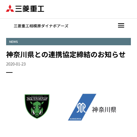
メ
イ
ン
コ
ン
テ
NEWS
ン
神奈川県との連携協定締結のお知らせ
ツ
に
2020-01-23
移
動