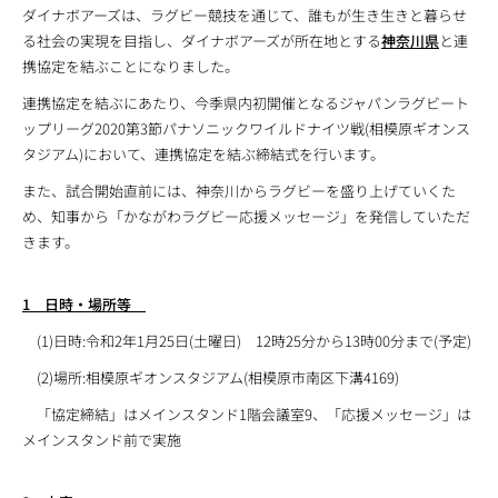
ダイナボアーズは、ラグビー競技を通じて、誰もが生き生きと暮らせ
る社会の実現を目指し、ダイナボアーズが所在地とする
神奈川県
と連
携協定を結ぶことになりました。
連携協定を結ぶにあたり、今季県内初開催となるジャパンラグビート
ップリーグ2020第3節パナソニックワイルドナイツ戦(相模原ギオンス
タジアム)において、連携協定を結ぶ締結式を行います。
また、試合開始直前には、神奈川からラグビーを盛り上げていくた
め、知事から「かながわラグビー応援メッセージ」を発信していただ
きます。
1 日時・場所等
(1)日時:令和2年1月25日(土曜日) 12時25分から13時00分まで(予定)
(2)場所:相模原ギオンスタジアム(相模原市南区下溝4169)
「協定締結」はメインスタンド1階会議室9、「応援メッセージ」は
メインスタンド前で実施