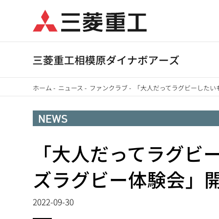
メ
イ
ン
コ
ン
テ
ホーム
-
ニュース
-
ファンクラブ
-
「大人だってラグビーしたい
ン
パ
ツ
NEWS
に
ン
移
「大人だってラグビ
く
動
ず
ズラグビー体験会」
2022-09-30