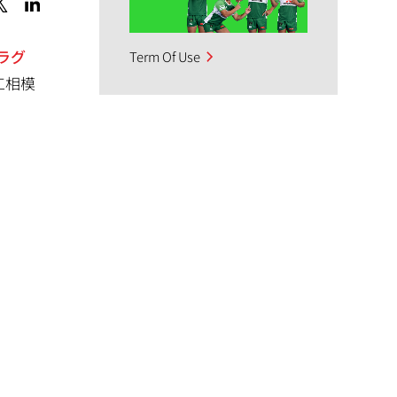
ラグ
Term Of Use
工相模