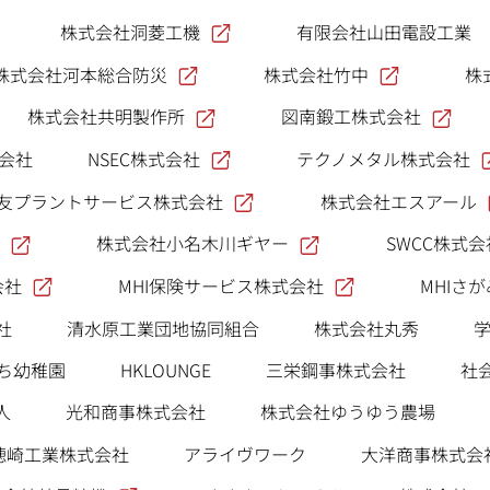
株式会社洞菱工機
有限会社山田電設工業
株式会社河本総合防災
株式会社竹中
株
株式会社共明製作所
図南鍛工株式会社
NSEC株式会社
テクノメタル株式会社
式会社
友プラントサービス株式会社
株式会社エスアール
株式会社小名木川ギヤー
SWCC株式会
会社
MHI保険サービス株式会社
MHIさ
社
清水原工業団地協同組合
株式会社丸秀
ち幼稚園
HKLOUNGE
三栄鋼事株式会社
社
人
光和商事株式会社
株式会社ゆうゆう農場
穂崎工業株式会社
アライヴワーク
大洋商事株式会