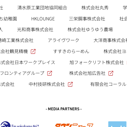
社
清水原工業団地協同組合
株式会社丸秀
ち幼稚園
HKLOUNGE
三栄鋼事株式会社
社
人
光和商事株式会社
株式会社ゆうゆう農場
穂崎工業株式会社
アライヴワーク
大洋商事株式会
式会社鶴見精機
すすきのらーめん
株式会社ヨ
旭フォークリフト株式会社
株式会社日本ワークプレイス
フロンティアグループ
株式会社旭広告社
中村技研株式会社
株式会社
有限会社コーラル
- MEDIA PARTNERS -