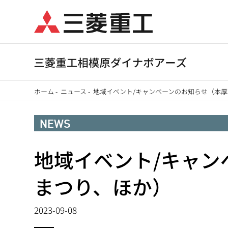
メ
イ
ン
コ
ン
テ
ホーム
-
ニュース
-
地域イベント/キャンペーンのお知らせ（本
ン
パ
ツ
NEWS
に
ン
移
地域イベント/キャン
く
動
ず
まつり、ほか）
2023-09-08