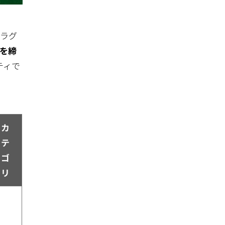
、ラグ
を締
ティで
カ
テ
ゴ
リ