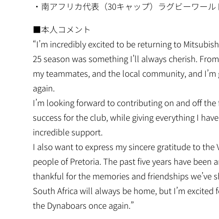
・南アフリカ代表（30キャップ）ラグビーワールド
■本人コメント
“I’m incredibly excited to be returning to Mitsub
25 season was something I’ll always cherish. From
my teammates, and the local community, and I’m g
again.
I’m looking forward to contributing on and off the
success for the club, while giving everything I h
incredible support.
I also want to express my sincere gratitude to th
people of Pretoria. The past five years have been a
thankful for the memories and friendships we’ve s
South Africa will always be home, but I’m excited f
the Dynaboars once again.”