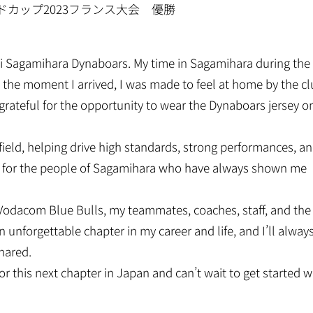
カップ2023フランス大会 優勝
ishi Sagamihara Dynaboars. My time in Sagamihara during the
 the moment I arrived, I was made to feel at home by the cl
rateful for the opportunity to wear the Dynaboars jersey o
 field, helping drive high standards, strong performances, a
ave for the people of Sagamihara who have always shown me
e Vodacom Blue Bulls, my teammates, coaches, staff, and the
n unforgettable chapter in my career and life, and I’ll alway
hared.
or this next chapter in Japan and can’t wait to get started w