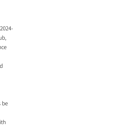
 2024-
ub,
nce
nd
s be
ith