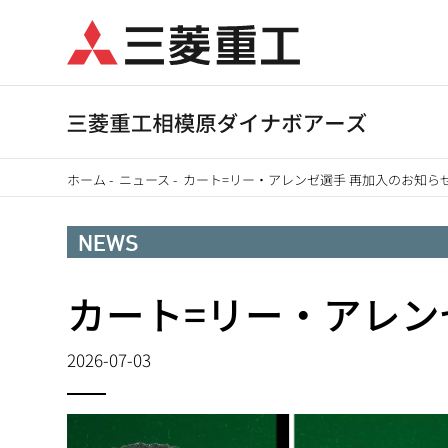
メ
イ
ン
コ
ン
テ
ホーム
-
ニュース
-
カート=リー・アレンゼ選手 再加入のお知ら
ン
パ
ツ
NEWS
に
ン
移
カート=リー・アレン
く
動
ず
2026-07-03