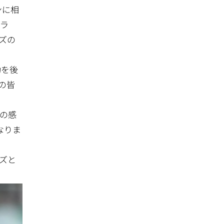
ンに相
クラ
ズの
功を後
の皆
の感
なりま
ズと