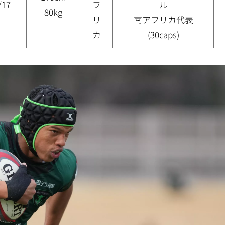
/17
フ
ル
80kg
リ
南アフリカ代表
カ
(30caps)