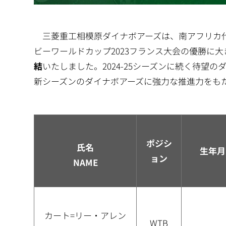
三菱重工相模原ダイナボアーズは、南アフリカ代
ビーワールドカップ2023フランス大会の優勝に
結
いたしました。2024-25シーズンに続く待望
新シーズンのダイナボアーズに強力な推進力をも
ポジシ
氏名
生年月
ョン
NAME
カート=リー・アレン
WTB