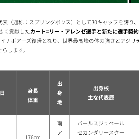
表（通称：スプリングボクス）として30キャップを誇り
大きく貢献した
カート=リー・アレンゼ選手と新たに選手契約
のダイナボアーズ復帰となり、世界最高峰の体の強さとアジリ
たらします。
出
出身校
身長
日
身
主な代表歴
体重
地
南
パールスジュベール
ア
セカンダリースクー
176cm