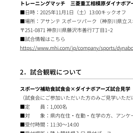
トレーニングマッチ 三菱重工相模原ダイナボアー
■日時：2025年11月1日（土）13:00キックオフ
■場所：アサンテ スポーツパーク（神奈川県立ス
〒251-0871 神奈川県藤沢市善行7丁目1−2
■試合情報はこちら
https://www.mhi.com/jp/company/sports/dynab
2．試合観戦について
スポーツ補助食試食会×ダイナボアーズ試合見学
（試食会にご参加いただいた方のみご見学いただ
■定 員：1,000名
■対 象：県内在住・在勤・在学の方、アンケ
■受付時間：11:30～14:00