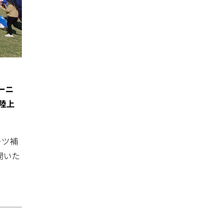
ーニ
陸上
ーツ補
開いた