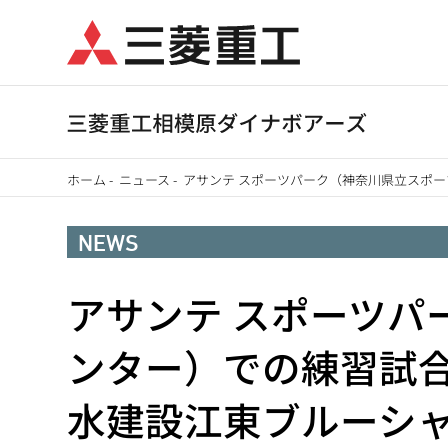
メ
イ
ン
コ
ン
テ
ホーム
-
ニュース
-
アサンテ スポーツパーク（神奈川県立スポー
ン
パ
ツ
NEWS
に
ン
移
アサンテ スポーツパ
く
動
ず
ンター）での練習試合が
水建設江東ブルーシ