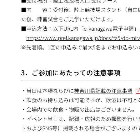
■受付場所：陸上競技場入口 受付ブース
■内 容：受付後、陸上競技場スタンド（自由席
た後、練習試合をご見学いただけます。
■申込方法：以下URL内「e-kanagawa電子申
https://www.pref.kanagawa.jp/docs/tz5/db-mir
※先着順。1回の申込みで最大5名までお申込みい
3．ご参加にあたっての注意事項
・当日は本項ならびに
神奈川県記載の注意事項
・飲食のお持ち込みは可能ですが、飲酒は不可と
・会場内での飲食・物販の出店はございません。
・イベント当日は、記録・広報のため撮影を行い
トおよびSNS等に掲載される場合がございますの