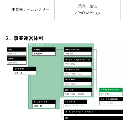
荒岡 慶伍
主務兼チームレフリー
ARAOKA Keigo
2．事業運営体制