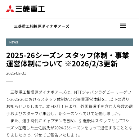
メ
イ
ン
コ
ン
テ
NEWS
ン
2025-26シーズン スタッフ体制・事業
ツ
に
運営体制について ※2026/2/3更新
移
2025-08-01
動
三菱重工相模原ダイナボアーズは、NTTジャパンラグビー リーグワ
ン2025-26におけるスタッフ体制および事業運営体制を、以下の通り
お知らせいたします。本日8月１日より、外国籍選手を含む大多数の選
手およびスタッフが集合し、新シーズンへ向けて始動しました。
また、選手時代にキャプテンを務め、引退後はスタッフとして2シ
ーズン在籍した土佐誠氏が2024-25シーズンをもって退任することとな
りましたので、併せてご報告いたします。