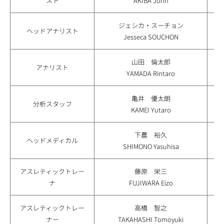
スト
AKIBA John
ジェシカ・スーチョン
ヘッドアナリスト
Jesseca SOUCHON
山田 倫太郎
分
アナリスト
YAMADA Rintaro
亀井 優太朗
分析スタッフ
KAMEI Yutaro
下農 裕久
メ
ヘッドメディカル
SHIMONO Yasuhisa
アスレティックトレー
藤原 栄三
ナ
FUJIWARA Eizo
アスレティックトレー
高橋 智之
ナー
TAKAHASHI Tomoyuki