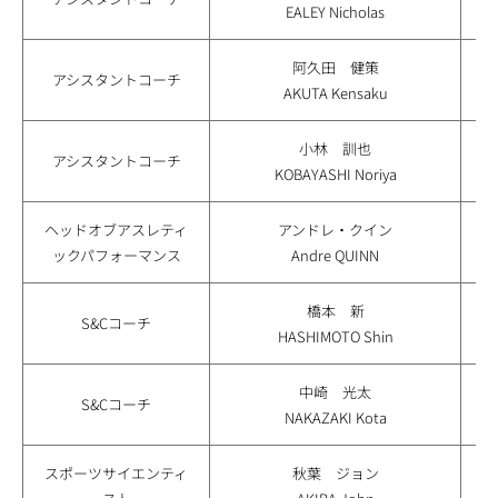
EALEY Nicholas
阿久田 健策
アシスタントコーチ
AKUTA Kensaku
小林 訓也
アシスタントコーチ
KOBAYASHI Noriya
ヘッドオブアスレティ
アンドレ・クイン
ックパフォーマンス
Andre QUINN
橋本 新
S&Cコーチ
HASHIMOTO Shin
中崎 光太
S&Cコーチ
NAKAZAKI Kota
スポーツサイエンティ
秋葉 ジョン
分