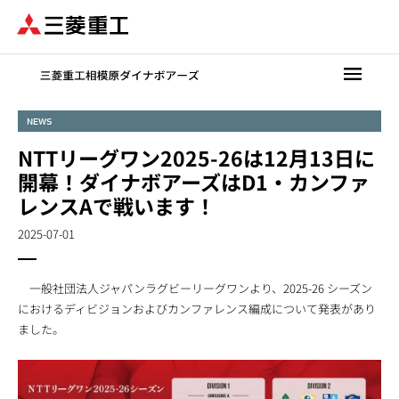
メ
イ
ン
コ
ン
テ
NEWS
ン
NTTリーグワン2025-26は12月13日に
ツ
に
開幕！ダイナボアーズはD1・カンファ
移
レンスAで戦います！
動
2025-07-01
一般社団法人ジャパンラグビーリーグワンより、2025-26 シーズン
におけるディビジョンおよびカンファレンス編成について発表があり
ました。