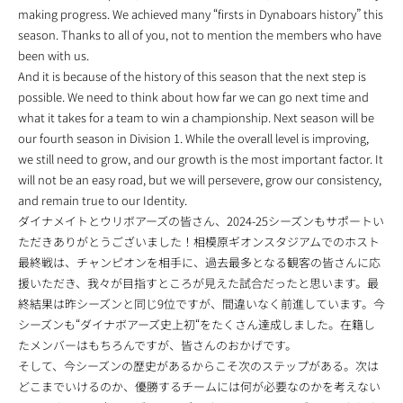
making progress. We achieved many “firsts in Dynaboars history” this
season. Thanks to all of you, not to mention the members who have
been with us.
And it is because of the history of this season that the next step is
possible. We need to think about how far we can go next time and
what it takes for a team to win a championship. Next season will be
our fourth season in Division 1. While the overall level is improving,
we still need to grow, and our growth is the most important factor. It
will not be an easy road, but we will persevere, grow our consistency,
and remain true to our Identity.
ダイナメイトとウリボアーズの皆さん、2024-25シーズンもサポートい
ただきありがとうございました！相模原ギオンスタジアムでのホスト
最終戦は、チャンピオンを相手に、過去最多となる観客の皆さんに応
援いただき、我々が目指すところが見えた試合だったと思います。最
終結果は昨シーズンと同じ9位ですが、間違いなく前進しています。今
シーズンも“ダイナボアーズ史上初“をたくさん達成しました。在籍し
たメンバーはもちろんですが、皆さんのおかげです。
そして、今シーズンの歴史があるからこそ次のステップがある。次は
どこまでいけるのか、優勝するチームには何が必要なのかを考えない