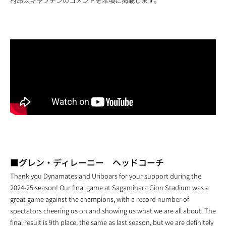
村昂太キャプテンのコメントを本項に掲載します。
■グレン・ディレーニー ヘッドコーチ
Thank you Dynamates and Uriboars for your support during the
2024-25 season! Our final game at Sagamihara Gion Stadium was a
great game against the champions, with a record number of
spectators cheering us on and showing us what we are all about. The
final result is 9th place, the same as last season, but we are definitely