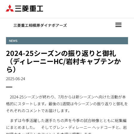
メ
イ
ン
コ
ン
テ
NEWS
ン
2024-25シーズンの振り返りと御礼
ツ
に
（ディレーニーHC/岩村キャプテンか
移
ら）
動
2025-06-24
2024-25シーズンが終わり、7月からは新シーズンへ向けた活動が本
格的にスタートします。最後の1週間は今シーズンの振り返りと御礼を
それぞれのコメントでお届けします。
まずは今季活躍した選手たちの声を今季の試合映像とともに総集編
にまとめました。 そしてグレン・ディレーニー ヘッドコーチと、岩