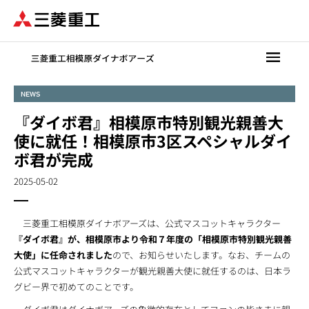
メ
イ
ン
コ
ン
テ
NEWS
ン
『ダイボ君』相模原市特別観光親善大
ツ
に
使に就任！相模原市3区スペシャルダイ
移
ボ君が完成
動
2025-05-02
三菱重工相模原ダイナボアーズは、公式マスコットキャラクター
『ダイボ君』が、相模原市より令和７年度の「相模原市特別観光親善
大使」に任命されました
ので、お知らせいたします。なお、チームの
公式マスコットキャラクターが観光親善大使に就任するのは、日本ラ
グビー界で初めてのことです。