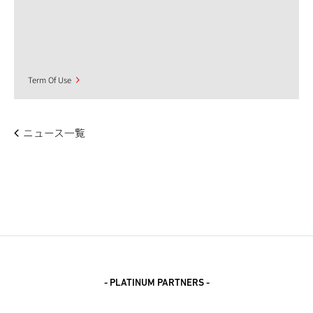
Term Of Use
ニュース一覧
- PLATINUM PARTNERS -