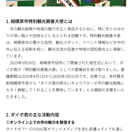
1. 相模原市特別観光親善大使とは
市の観光振興や地域の魅力を広く発信するために、特に市とのゆか
りが深い個人や団体などに与えられる役職です。特別観光親善大使
は、相模原市の豊かな自然、観光スポット、イベント情報などを市内
外に伝える役割を担い、観光交流の促進や地域の認知度向上に貢献し
ています。
2025年3月26日、相模原市役所にて開催された就任式において、ダ
イボ君が「特別観光親善大使」としての委嘱状を受け取りました。委
嘱期間は2025年4月1日から2026年3月31日です。式典では、本村賢太
郎相模原市長から「ダイボ君の明るいキャラクターが市の観光振興に
大きく貢献してくれることを期待しています」との激励の言葉をいた
だきました。
2. ダイボ君の主な活動内容
①オンライン上での市の魅力を発信する
ダイナボアーズのSNS等オウンドメディアを含む各種メディアを通じ