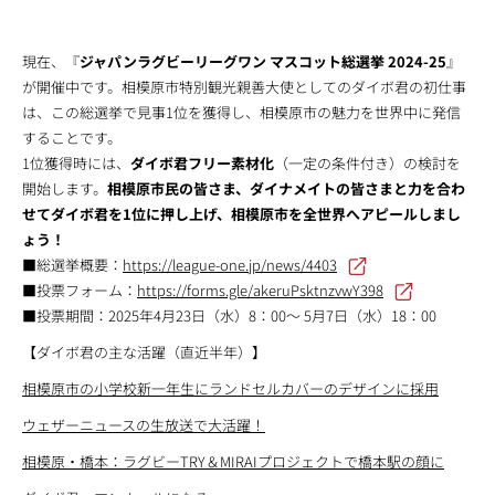
現在、『
ジャパンラグビーリーグワン マスコット総選挙 2024-25
』
が開催中です。相模原市特別観光親善大使としてのダイボ君の初仕事
は、この総選挙で見事1位を獲得し、相模原市の魅力を世界中に発信
することです。
1位獲得時には、
ダイボ君フリー素材化
（一定の条件付き）の検討を
開始します。
相模原市民の皆さま、ダイナメイトの皆さまと力を合わ
せてダイボ君を1位に押し上げ、相模原市を全世界へアピールしまし
ょう！
■総選挙概要：
https://league-one.jp/news/4403
■投票フォーム：
https://forms.gle/akeruPsktnzvwY398
■投票期間：2025年4月23日（水）8：00～ 5月7日（水）18：00
【ダイボ君の主な活躍（直近半年）】
相模原市の小学校新一年生にランドセルカバーのデザインに採用
ウェザーニュースの生放送で大活躍！
相模原・橋本：ラグビーTRY＆MIRAIプロジェクトで橋本駅の顔に