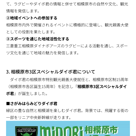
て、ラグビーやダイボ君の情報と併せて相模原市の自然や文化、観光
情報を発信します。
②地域イベントへの参加する
相模原市内外で開催されるイベントに積極的に登場し、観光親善大使
としての役割を果たします。
③スポーツを通じた地域活性化する
三菱重工相模原ダイナボアーズのラグビーによる活動を通し、スポー
ツ文化を通じて地域の魅力を発信します。
3. 相模原市3区スペシャルダイボ君について
ダイボ君の相模原市特別観光親善大使就任と、相模原市区制15周年
（相模原市各区誕生15周年）を記念し『
相模原市3区スペシャルダイ
ボ君
』が誕生しました。
■さがみはらみどりダイボ君
緑区の豊な自然と相模湖を楽しむダイボ君。背景では、飛躍する街の
一部をリニア中央新幹線が走ります。