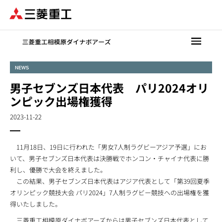
メ
イ
ン
コ
ン
テ
NEWS
ン
男子セブンズ日本代表 パリ2024オリ
ツ
に
ンピック出場権獲得
移
2023-11-22
動
11月18日、19日に行われた「男女7人制ラグビーアジア予選」にお
いて、男子セブンズ日本代表は決勝戦でホンコン・チャイナ代表に勝
利し、優勝で大会を終えました。
この結果、男子セブンズ日本代表はアジア代表として「第39回夏季
オリンピック競技大会 パリ2024」7人制ラグビー競技への出場権を獲
得いたしました。
三菱重工相模原ダイナボアーズからは男子セブンズ日本代表として