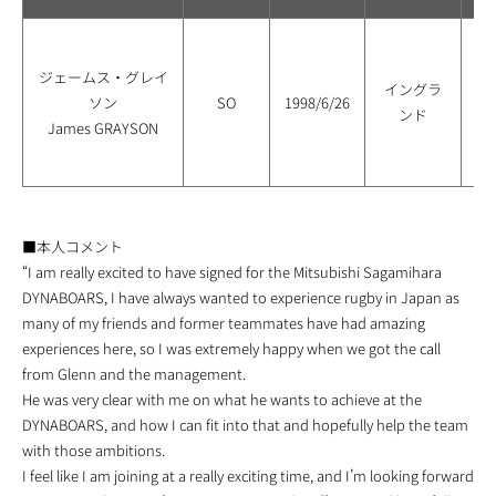
ジェームス・グレイ
ノ
イングラ
ソン
SO
1998/6/26
ンド
James GRAYSON
ボ
■本人コメント
“I am really excited to have signed for the Mitsubishi Sagamihara
DYNABOARS, I have always wanted to experience rugby in Japan as
many of my friends and former teammates have had amazing
experiences here, so I was extremely happy when we got the call
from Glenn and the management.
He was very clear with me on what he wants to achieve at the
DYNABOARS, and how I can fit into that and hopefully help the team
with those ambitions.
I feel like I am joining at a really exciting time, and I’m looking forward