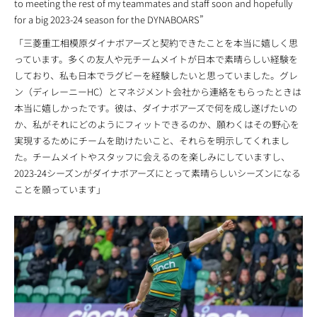
to meeting the rest of my teammates and staff soon and hopefully
for a big 2023-24 season for the DYNABOARS”
「三菱重工相模原ダイナボアーズと契約できたことを本当に嬉しく思
っています。多くの友人や元チームメイトが日本で素晴らしい経験を
しており、私も日本でラグビーを経験したいと思っていました。グレ
ン（ディレーニーHC）とマネジメント会社から連絡をもらったときは
本当に嬉しかったです。彼は、ダイナボアーズで何を成し遂げたいの
か、私がそれにどのようにフィットできるのか、願わくはその野心を
実現するためにチームを助けたいこと、それらを明示してくれまし
た。チームメイトやスタッフに会えるのを楽しみにしていますし、
2023-24シーズンがダイナボアーズにとって素晴らしいシーズンになる
ことを願っています」