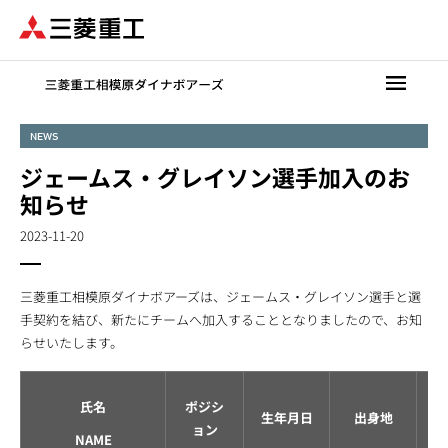
メ
イ
ン
コ
ン
テ
NEWS
ン
ジェームス・グレイソン選手加入のお
ツ
に
知らせ
移
2023-11-20
動
三菱重工相模原ダイナボアーズは、ジェームス・グレイソン選手と選
手契約を結び、新たにチームへ加入することとなりましたので、お知
らせいたします。
氏名
ポジシ
生年月日
出身地
ョン
NAME