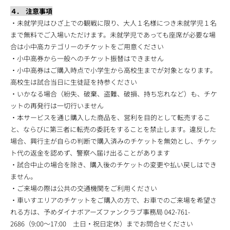
４. 注意事項
・未就学児はひざ上での観戦に限り、大人１名様につき未就学児１名
まで無料でご入場いただけます。未就学児であっても座席が必要な場
合は小中高カテゴリーのチケットをご用意ください
・小中高券から一般へのチケット振替はできません
・小中高券はご購入時点で小学生から高校生までが対象となります。
高校生は試合当日に生徒証を持参ください
・いかなる場合（紛失、破棄、盗難、破損、持ち忘れなど）も、チケ
ットの再発行は一切行いません
・本サービスを通じ購入した商品を、営利を目的として転売するこ
と、ならびに第三者に転売の委託をすることを禁止します。違反した
場合、興行主が自らの判断で購入済みのチケットを無効とし、チケッ
ト代の返金を認めず、警察へ届け出ることがあります
・試合中止の場合を除き、購入後のチケットの変更や払い戻しはでき
ません。
・ご来場の際は公共の交通機関をご利用ください
・車いすエリアのチケットをご購入の方で、お車でのご来場を希望さ
れる方は、予めダイナボアーズファンクラブ事務局 042-761-
2686（9:00〜17:00 土日・祝日定休）までお問合せください