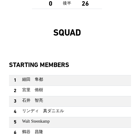
0
26
後半
SQUAD
STARTING MEMBERS
細田 隼都
1
宮里 侑樹
2
石井 智亮
3
リンディ 真ダニエル
4
Walt Steenkamp
5
鶴谷 昌隆
6