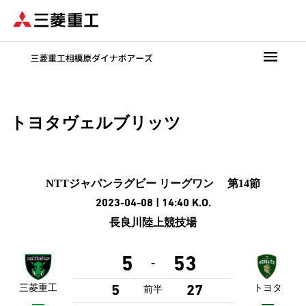
メ
イ
ン
コ
ン
テ
ン
トヨタヴェルブリッツ
ツ
に
移
動
NTTジャパンラグビー リーグワン 第14節
2023-04-08 | 14:40
K.O.
長良川陸上競技場
5
53
-
三菱重工
トヨタ
5
27
前半