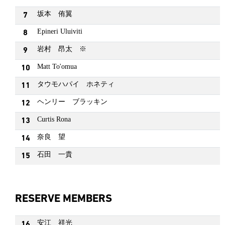
坂本 侑翼
7
Epineri Uluiviti
8
岩村 昂太 ※
9
Matt To'omua
10
タウモハパイ ホネティ
11
ヘンリー ブラッキン
12
Curtis Rona
13
奈良 望
14
石田 一貴
15
RESERVE MEMBERS
安江 祥光
16