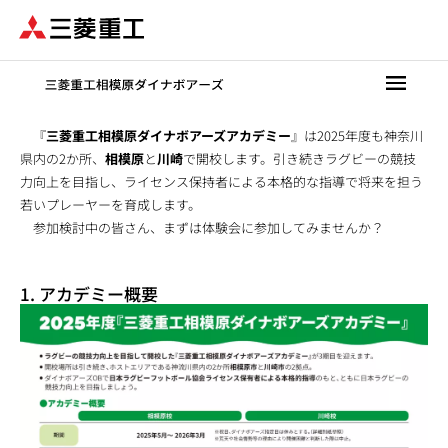
メ
イ
ン
コ
ン
テ
『
三菱重工相模原ダイナボアーズアカデミー
』は2025年度も神奈川
ン
県内の2か所、
相模原
と
川崎
で開校します。引き続きラグビーの競技
ツ
力向上を目指し、ライセンス保持者による本格的な指導で将来を担う
に
若いプレーヤーを育成します。
移
参加検討中の皆さん、まずは体験会に参加してみませんか？
動
1. アカデミー概要