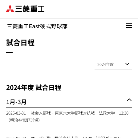
メ
イ
ン
コ
ン
テ
試合日程
ン
ツ
に
移
動
2024
年度 試合日程
1月-3月
2025-03-31
社会人野球・東京六大学野球対抗戦 法政大学 13:30
（明治神宮野球場）