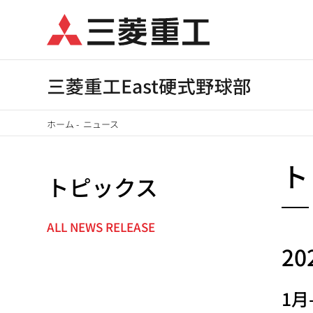
メ
イ
ン
コ
ン
テ
ホーム
-
ニュース
ン
パ
ツ
ト
に
トピックス
ン
移
く
動
ALL NEWS RELEASE
NEWS
ず
20
NAVIGATION
1月