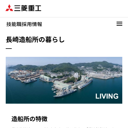
メ
イ
ン
コ
ン
テ
長崎造船所の暮らし
ン
ツ
に
移
動
造船所の特徴