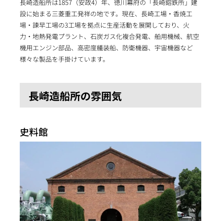
長崎造船所は1857（安政4）年、徳川幕府の「長崎鎔鉄所」建
設に始まる三菱重工発祥の地です。現在、長崎工場・香焼工
場・諫早工場の3工場を拠点に生産活動を展開しており、火
力・地熱発電プラント、石炭ガス化複合発電、舶用機械、航空
機用エンジン部品、高密度艤装船、防衛機器、宇宙機器など
様々な製品を手掛けています。
長崎造船所の雰囲気
史料館