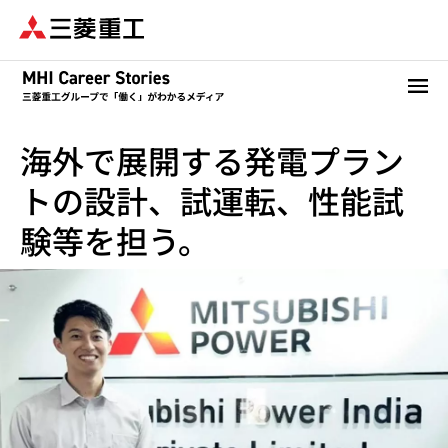
メ
イ
ン
コ
ン
テ
海外で展開する発電プラン
ン
ツ
トの設計、試運転、性能試
に
移
験等を担う。
動