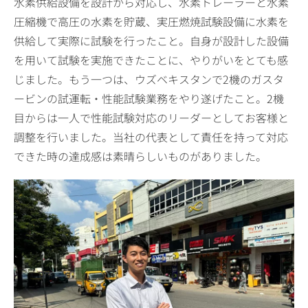
水素供給設備を設計から対応し、水素トレーラーと水素
圧縮機で高圧の水素を貯蔵、実圧燃焼試験設備に水素を
供給して実際に試験を行ったこと。自身が設計した設備
を用いて試験を実施できたことに、やりがいをとても感
じました。もう一つは、ウズベキスタンで2機のガスタ
ービンの試運転・性能試験業務をやり遂げたこと。2機
目からは一人で性能試験対応のリーダーとしてお客様と
調整を行いました。当社の代表として責任を持って対応
できた時の達成感は素晴らしいものがありました。