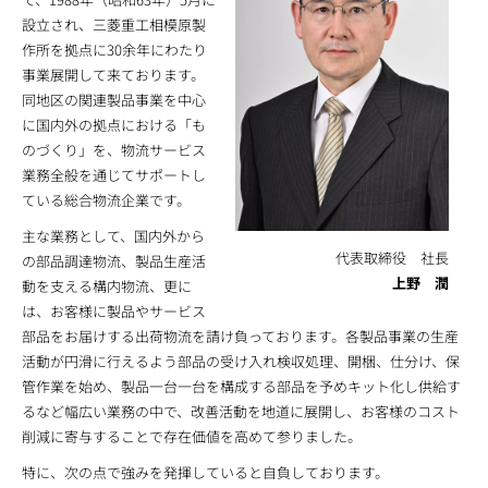
設立され、三菱重工相模原製
作所を拠点に30余年にわたり
事業展開して来ております。
同地区の関連製品事業を中心
に国内外の拠点における「も
のづくり」を、物流サービス
業務全般を通じてサポートし
ている総合物流企業です。
主な業務として、国内外から
代表取締役 社長
の部品調達物流、製品生産活
上野 潤
動を支える構内物流、更に
は、お客様に製品やサービス
部品をお届けする出荷物流を請け負っております。各製品事業の生産
活動が円滑に行えるよう部品の受け入れ検収処理、開梱、仕分け、保
管作業を始め、製品一台一台を構成する部品を予めキット化し供給す
るなど幅広い業務の中で、改善活動を地道に展開し、お客様のコスト
削減に寄与することで存在価値を高めて参りました。
特に、次の点で強みを発揮していると自負しております。