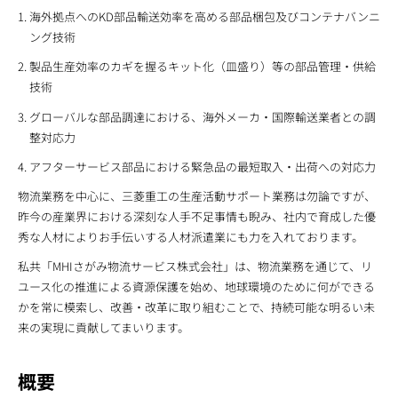
海外拠点へのKD部品輸送効率を高める部品梱包及びコンテナバンニ
ング技術
製品生産効率のカギを握るキット化（皿盛り）等の部品管理・供給
技術
グローバルな部品調達における、海外メーカ・国際輸送業者との調
整対応力
アフターサービス部品における緊急品の最短取入・出荷への対応力
物流業務を中心に、三菱重工の生産活動サポート業務は勿論ですが、
昨今の産業界における深刻な人手不足事情も睨み、社内で育成した優
秀な人材によりお手伝いする人材派遣業にも力を入れております。
私共「MHIさがみ物流サービス株式会社」は、物流業務を通じて、リ
ユース化の推進による資源保護を始め、地球環境のために何ができる
かを常に模索し、改善・改革に取り組むことで、持続可能な明るい未
来の実現に貢献してまいります。
概要