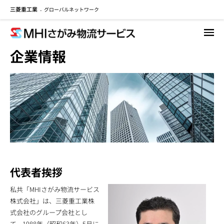
三菱重工業
グローバルネットワーク
メ
-
イ
ン
コ
企業情報
ン
テ
ン
ツ
に
移
動
代表者挨拶
私共「MHIさがみ物流サービス
株式会社」は、三菱重工業株
式会社のグループ会社とし
て、1988年（昭和63年）5月に