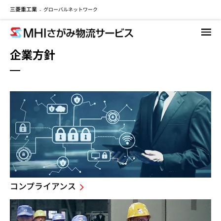
三菱重工業
グローバルネットワーク
メ
-
イ
ン
コ
企業方針
ン
テ
ン
ツ
に
移
動
コンプライアンス