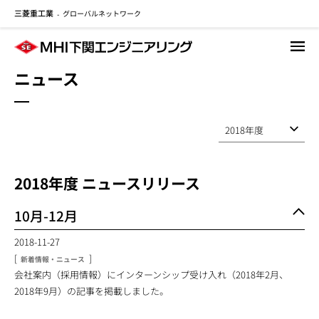
三菱重工業
グローバルネットワーク
メ
-
イ
ン
コ
ニュース
ン
テ
ン
ツ
に
移
2018
年度 ニュースリリース
動
10月-12月
2018-11-27
[
]
新着情報・ニュース
会社案内（採用情報）にインターンシップ受け入れ（2018年2月、
2018年9月）の記事を掲載しました。