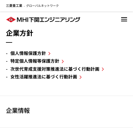
三菱重工業
グローバルネットワーク
メ
-
イ
ン
コ
企業方針
ン
テ
ン
個人情報保護方針
ツ
特定個人情報等保護方針
に
移
次世代育成支援対策推進法に基づく行動計画
動
女性活躍推進法に基づく行動計画
企業情報