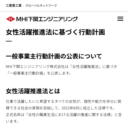
三菱重工業
グローバルネットワーク
メ
-
イ
ン
コ
女性活躍推進法に基づく行動計画
ン
テ
ン
ツ
一般事業主行動計画の公表について
に
移
MHI下関エンジニアリング株式会社は「女性活躍推進法」に基づき
動
「一般事業主行動計画」を公表します。
女性活躍推進法とは
仕事で活躍したいと希望するすべての女性が、個性や能力を存分に発
揮できる社会の実現を目指して、2015年8月に成立した法律です。
正式名称は「女性の職業生活における活躍の推進に関する法律」と言
います。