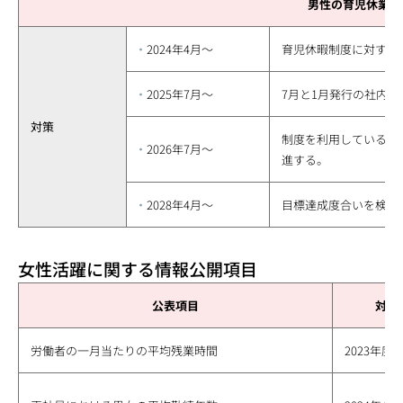
男性の育児休業取
2024年4月～
育児休暇制度に対する
2025年7月～
7月と1月発行の社内
対策
制度を利用している(
2026年7月～
進する。
2028年4月～
目標達成度合いを検証
女性活躍に関する情報公開項目
公表項目
対象
労働者の一月当たりの平均残業時間
2023年度