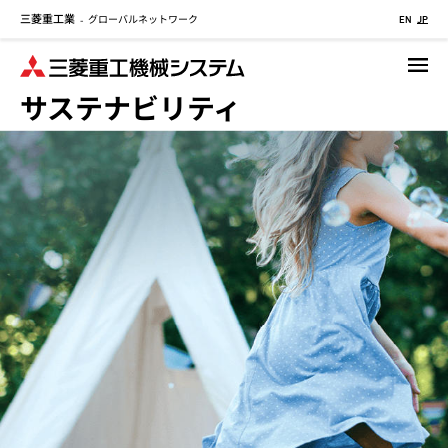
三菱重工業
グローバルネットワーク
メ
-
EN
JP
イ
ン
コ
サステナビリティ
ン
テ
ン
ツ
に
移
動