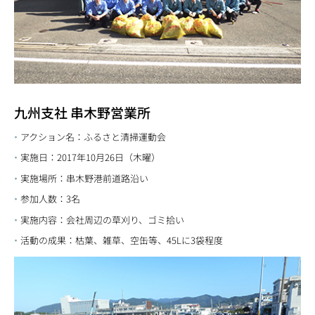
九州支社 串木野営業所
アクション名：ふるさと清掃運動会
実施日：2017年10月26日（木曜）
実施場所：串木野港前道路沿い
参加人数：3名
実施内容：会社周辺の草刈り、ゴミ拾い
活動の成果：枯葉、雑草、空缶等、45Lに3袋程度