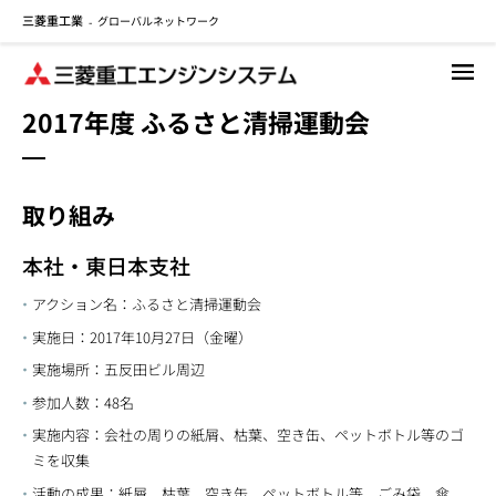
三菱重工業
グローバルネットワーク
メ
-
イ
ン
コ
2017年度 ふるさと清掃運動会
ン
テ
ン
ツ
取り組み
に
移
本社・東日本支社
動
アクション名：ふるさと清掃運動会
実施日：2017年10月27日（金曜）
実施場所：五反田ビル周辺
参加人数：48名
実施内容：会社の周りの紙屑、枯葉、空き缶、ペットボトル等のゴ
ミを収集
活動の成果：紙屑、枯葉、空き缶、ペットボトル等、ごみ袋、傘