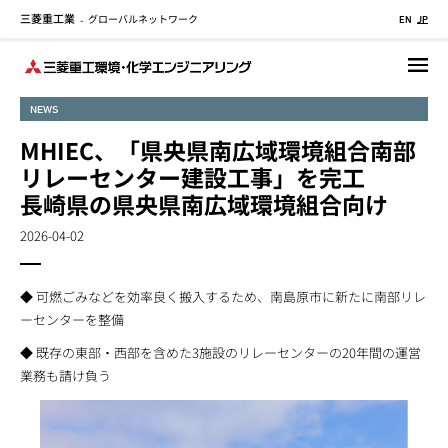
三菱重工業
グローバルネットワーク
メ
-
EN
JP
イ
ン
コ
NEWS
ン
テ
MHIEC、「県央県南広域環境組合南部
ン
リレーセンター建設工事」を完工
ツ
長崎県の県央県南広域環境組合向け
に
移
2026-04-02
動
◆ 可燃ごみなどを効率良く搬入するため、南島原市に新たに南部リレ
ーセンターを整備
◆ 既存の東部・西部を含めた3施設のリレーセンターの20年間の運営
業務も請け負う