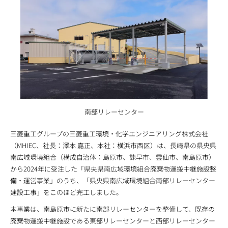
南部リレーセンター
三菱重工グループの三菱重工環境・化学エンジニアリング株式会社
（MHIEC、社長：澤本 嘉正、本社：横浜市西区）は、長崎県の県央県
南広域環境組合（構成自治体：島原市、諫早市、雲仙市、南島原市）
から2024年に受注した「県央県南広域環境組合廃棄物運搬中継施設整
備・運営事業」のうち、「県央県南広域環境組合南部リレーセンター
建設工事」をこのほど完工しました。
本事業は、南島原市に新たに南部リレーセンターを整備して、既存の
廃棄物運搬中継施設である東部リレーセンターと西部リレーセンター