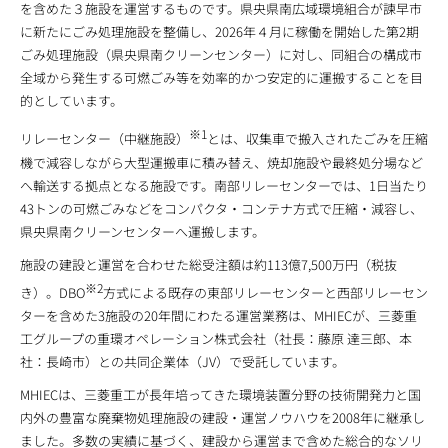
を含めた３施設を運営するものです。県央県南広域環境組合が諫早市
に新たにごみ処理施設を整備し、2026年４月に稼働を開始した第2期
ごみ処理施設（県央県南クリーンセンター）に対し、同組合の構成市
全域から発生する可燃ごみ等を効率的かつ安定的に運搬することを目
的としています。
※1
リレーセンター（中継施設）
とは、収集車で搬入されたごみを圧縮
機で減容しながら大型運搬車に積み替え、焼却施設や最終処分場など
へ輸送する拠点となる施設です。南部リレーセンターでは、1日当たり
43トンの可燃ごみなどをコンパクタ・コンテナ方式で圧縮・減容し、
県央県南クリーンセンターへ運搬します。
施設の建設と運営を合わせた総受注額は約113億7,500万円（税抜
※2
き）。DBO
方式による既存の東部リレーセンターと西部リレーセン
ターを含めた3施設の20年間にわたる運営業務は、MHIECが、三菱重
工グループの重環オペレーション株式会社（社長：藤原 達三郎、本
社：長崎市）との共同企業体（JV）で受託しています。
MHIECは、三菱重工が長年培ってきた環境装置分野の技術開発力と国
内外の豊富な廃棄物処理施設の建設・運営ノウハウを2008年に継承し
ました。多数の実績に基づく、建設から運営まで含めた総合的なソリ