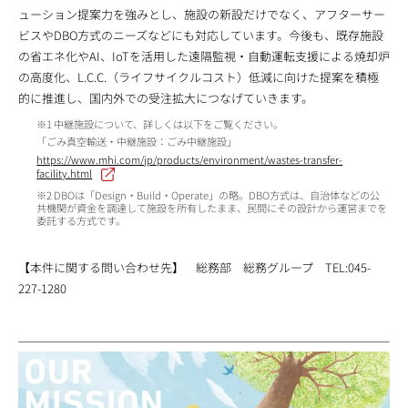
ューション提案力を強みとし、施設の新設だけでなく、アフターサー
ビスやDBO方式のニーズなどにも対応しています。今後も、既存施設
の省エネ化やAI、IoTを活用した遠隔監視・自動運転支援による焼却炉
の高度化、L.C.C.（ライフサイクルコスト）低減に向けた提案を積極
的に推進し、国内外での受注拡大につなげていきます。
※1 中継施設について、詳しくは以下をご覧ください。
「ごみ真空輸送・中継施設：ごみ中継施設」
https://www.mhi.com/jp/products/environment/wastes-transfer-
facility.html
※2 DBOは「Design・Build・Operate」の略。DBO方式は、自治体などの公
共機関が資金を調達して施設を所有したまま、民間にその設計から運営までを
委託する方式です。
【本件に関する問い合わせ先】 総務部 総務グループ TEL:045-
227-1280