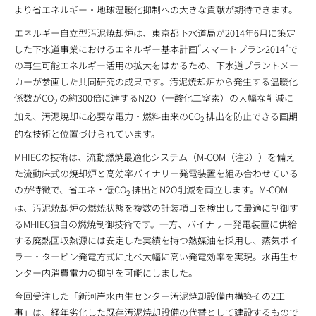
より省エネルギー・地球温暖化抑制への大きな貢献が期待できます。
エネルギー自立型汚泥焼却炉は、東京都下水道局が2014年6月に策定
した下水道事業におけるエネルギー基本計画“スマートプラン2014”で
の再生可能エネルギー活用の拡大をはかるため、下水道プラントメー
カーが参画した共同研究の成果です。汚泥焼却炉から発生する温暖化
係数がCO
の約300倍に達するN2O（一酸化二窒素）の大幅な削減に
2
加え、汚泥焼却に必要な電力・燃料由来のCO
排出を防止できる画期
2
的な技術と位置づけられています。
MHIECの技術は、流動燃焼最適化システム（M-COM（注2））を備え
た流動床式の焼却炉と高効率バイナリー発電装置を組み合わせている
のが特徴で、省エネ・低CO
排出とN2O削減を両立します。M-COM
2
は、汚泥焼却炉の燃焼状態を複数の計装項目を検出して最適に制御す
るMHIEC独自の燃焼制御技術です。一方、バイナリー発電装置に供給
する廃熱回収熱源には安定した実績を持つ熱媒油を採用し、蒸気ボイ
ラー・タービン発電方式に比べ大幅に高い発電効率を実現。水再生セ
ンター内消費電力の抑制を可能にしました。
今回受注した「新河岸水再生センター汚泥焼却設備再構築その2工
事」は、経年劣化した既存汚泥焼却設備の代替として建設するもので