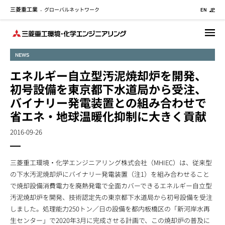
三菱重工業
グローバルネットワーク
メ
-
EN
JP
イ
ン
コ
NEWS
ン
テ
エネルギー自立型汚泥焼却炉を開発、
ン
初号設備を東京都下水道局から受注、
ツ
バイナリー発電装置との組み合わせで
に
省エネ・地球温暖化抑制に大きく貢献
移
動
2016-09-26
三菱重工環境・化学エンジニアリング株式会社（MHIEC）は、従来型
の下水汚泥焼却炉にバイナリー発電装置（注1）を組み合わせること
で焼却設備消費電力を廃熱発電で全面カバーできるエネルギー自立型
汚泥焼却炉を開発、技術認定先の東京都下水道局から初号設備を受注
しました。処理能力250トン／日の設備を都内板橋区の「新河岸水再
生センター」で2020年3月に完成させる計画で、この焼却炉の普及に