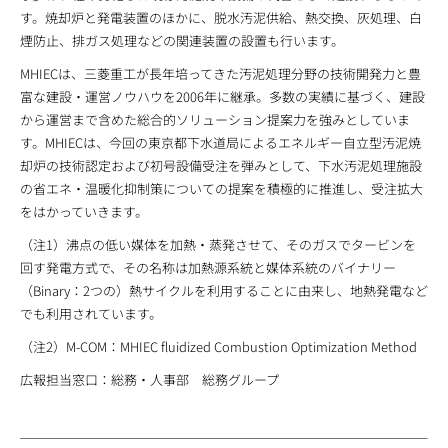
す。焼却炉と発電装置のほかに、脱水汚泥供給、熱交換、灰処理、白
煙防止、排ガス処理などの関連装置の設置も行います。
MHIECは、三菱重工が長年培ってきた汚泥処理分野の技術開発力と豊
富な建設・運営ノウハウを2006年に継承。多数の実績に基づく、建設
から運営まで含めた総合的ソリューション提案力を強みとしていま
す。MHIECは、今回の東京都下水道局によるエネルギー自立型汚泥焼
却炉の技術認定および初号設備受注を弾みとして、下水汚泥処理施設
の省エネ・温暖化抑制策についての提案を積極的に推進し、受注拡大
をはかっていきます。
（注1）沸点の低い媒体を加熱・蒸発させて、そのガスでタービンを
回す発電方式で、その名称は加熱源系統と媒体系統のバイナリー
（Binary：2つの）熱サイクルを利用することに由来し、地熱発電など
でも利用されています。
（注2）M-COM：MHIEC fluidized Combustion Optimization Method
広報担当窓口：総務・人事部 総務グループ