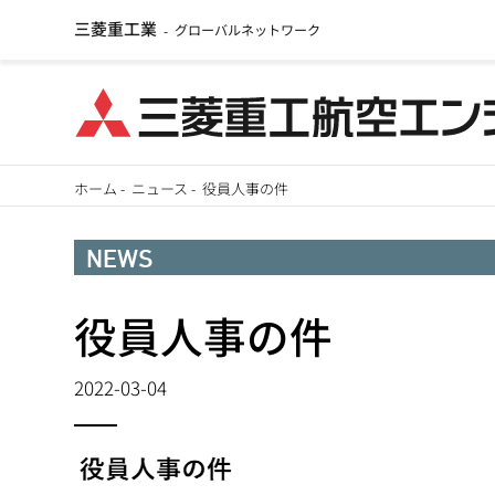
三菱重工業
グローバルネットワーク
-
メ
ホーム
-
ニュース
-
役員人事の件
イ
パ
ン
NEWS
ン
コ
ン
役員人事の件
く
テ
ず
ン
2022-03-04
ツ
に
移