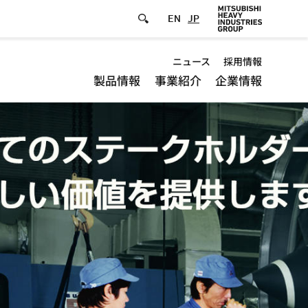
EN
JP
Default
ニュース
採用情報
製品情報
事業紹介
企業情報
-
Header
menu