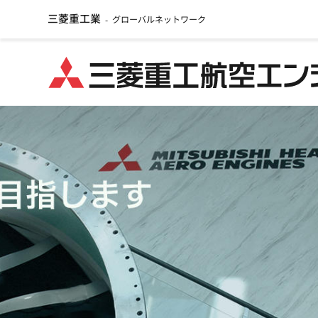
三菱重工業
グローバルネットワーク
-
メ
イ
ン
コ
ン
テ
ン
ツ
に
移