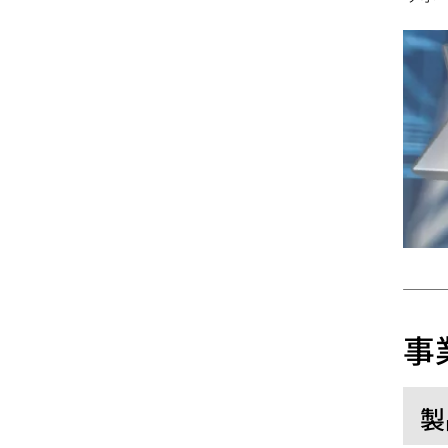
動
事
製