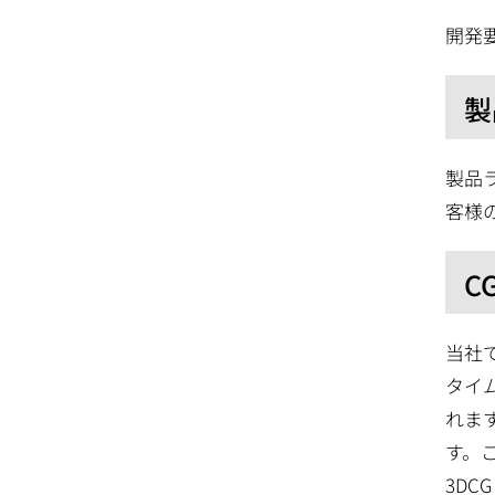
開発
製
製品
客様
C
当社
タイ
れま
す。
3D