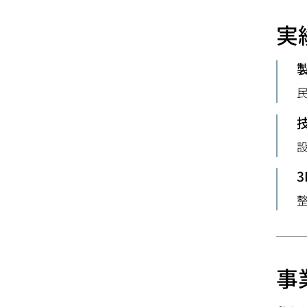
実
3
事