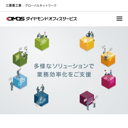
三菱重工業
グローバルネットワーク
メ
-
イ
ン
コ
ン
テ
ン
ツ
に
移
動